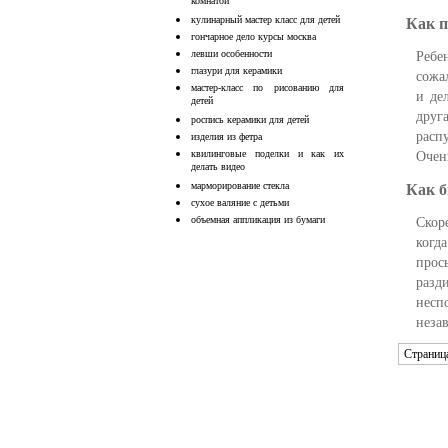
комнатой
кулинарный мастер класс для детей
Как п
гончарное дело курсы москва
левши особенности
Ребе
глазури для керамики
сожа
мастер-класс по рисованию для
и де
детей
друг
роспись керамики для детей
расп
изделия из фетра
квилинговые поделки и как их
Очен
делать видео
марморирование стекла
Как б
сухое валяние с детьми
объемная аппликация из бумаги
Скор
когд
прос
разд
несп
неза
Страница