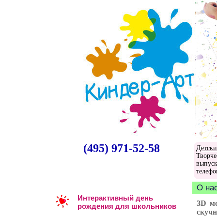
(495) 971-52-58
Детски
Творче
выпуск
телефо
О на
Интерактивный день
3D мо
рождения для школьников
скучн