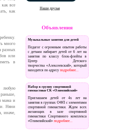
 как все
Наши друзья
ть, как
Объявления
ребенку.
Музыкальные занятия для детей
ть много
Педагог с огромным опытом работы
а разных
с детьми набирает детей от 6 лет на
убов или
занятия по классу блок-флейты в
Центр Детского
иметь в
творчества «Алексеевский», который
находится по адресу
подробнее...
Набор в группу спортивной
и любую
гимнастики СК «Олимпийский»
 раньше,
Приглашаем детей от 4х лет на
и мама и
занятия в группах ОФП с элементами
ми. Няни
спортивной гимнастики. Ждем всех
желающих в зале спортивной
, иначе,
гимнастики Спортивного комплекса
«Олимпийский»
подробнее...