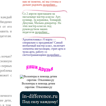
нам не понятно, но мы готовы и
дальше радовать
подробнее...
Со 2 апреля приглашаем на
пасхальные мастер-классы: Арт-
и каждый
кулинар, 3д керамика, Топиарий,
обходимо
Декупаж, Малыш-декоратор. На
этих мастер-классах под
т от его
руководством наших
равить и
педагогов
подробнее...
дагогам.
Архитектоника с 6 марта —
специально к праздникам! Самый
необычный мастер-класс, включает
элементы инсталляции, стрит-арта и
трэш-арта, работу со
светоотражающими
подробнее...
ь ночью?
сновную
о первых
Проблема
 может с
Волонтеры в помощь детям
сиротам. Отказники.ру
личного
ие дети,
о в том,