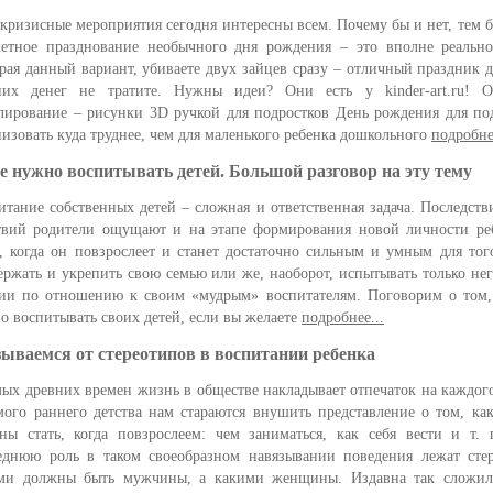
кризисные мероприятия сегодня интересны всем. Почему бы и нет, тем б
етное празднование необычного дня рождения – это вполне реально
рая данный вариант, убиваете двух зайцев сразу – отличный праздник д
их денег не тратите. Нужны идеи? Они есть у kinder-art.ru! О
лирование – рисунки 3D ручкой для подростков День рождения для по
низовать куда труднее, чем для маленького ребенка дошкольного
подробне
е нужно воспитывать детей. Большой разговор на эту тему
итание собственных детей – сложная и ответственная задача. Последств
твий родители ощущают и на этапе формирования новой личности ре
а, когда он повзрослеет и станет достаточно сильным и умным для тог
ержать и укрепить свою семью или же, наоборот, испытывать только не
ии по отношению к своим «мудрым» воспитателям. Поговорим о том,
о воспитывать своих детей, если вы желаете
подробнее...
ываемся от стереотипов в воспитании ребенка
мых древних времен жизнь в обществе накладывает отпечаток на каждого
мого раннего детства нам стараются внушить представление о том, к
ны стать, когда повзрослеем: чем заниматься, как себя вести и т.
еднюю роль в таком своеобразном навязывании поведения лежат сте
ми должны быть мужчины, а какими женщины. Издавна так сложило