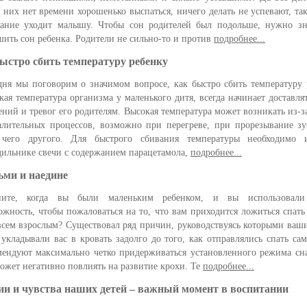
у них нет времени хорошенько выспаться, ничего делать не успевают, так
ание уходит малышу. Чтобы сон родителей был подольше, нужно зна
шить сон ребенка. Родители не сильно-то и против
подробнее...
ыстро сбить температуру ребенку
дня мы поговорим о значимом вопросе, как быстро сбить температуру 
кая температура организма у маленького дитя, всегда начинает доставля
ений и тревог его родителям. Высокая температура может возникать из-з
алительных процессов, возможно при перегреве, при прорезывание з
чего другого. Для быстрого сбивания температуры необходимо 
дильнике свечи с содержанием парацетамола,
подробнее...
ьми и наедине
ните, когда вы были маленьким ребенком, и вы использовал
ожность, чтобы пожаловаться на то, что вам приходится ложиться спать
всем взрослым? Существовал ряд причин, руководствуясь которыми ваш
 укладывали вас в кровать задолго до того, как отправлялись спать са
мендуют максимально четко придерживаться установленного режима сна
может негативно повлиять на развитие крохи. Те
подробнее...
и и чувства наших детей – важный момент в воспитании