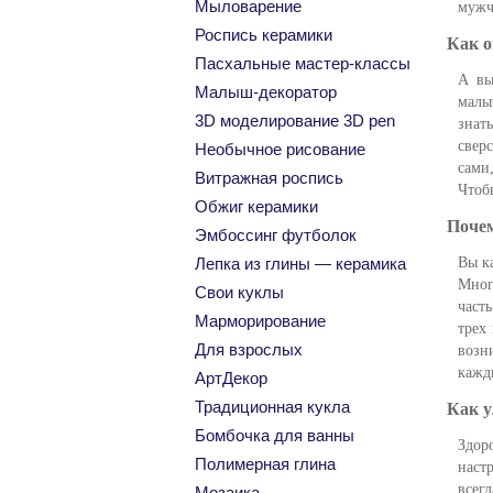
Мыловарение
мужч
Роспись керамики
Как о
Пасхальные мастер-классы
А вы
Малыш-декоратор
малы
3D моделирование 3D pen
знат
свер
Необычное рисование
сами
Витражная роспись
Чтоб
Обжиг керамики
Почем
Эмбоссинг футболок
Вы к
Лепка из глины — керамика
Мног
Свои куклы
част
Марморирование
трех
Для взрослых
возн
кажд
АртДекор
Традиционная кукла
Как у
Бомбочка для ванны
Здор
Полимерная глина
наст
всег
Мозаика