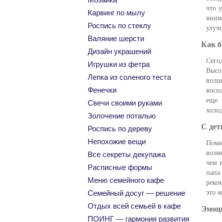
что 
Карвинг по мылу
вним
Роспись по стеклу
улуч
Валяние шерсти
Как б
Дизайн украшений
Сего
Игрушки из фетра
Высо
Лепка из соленого теста
волн
Фенечки
восп
еще 
Свечи своими руками
холо
Золочение поталью
С дет
Роспись по дереву
Непохожие вещи
Пом
возм
Все секреты декупажа
чем 
Расписные формы
папа
Меню семейного кафе
реко
это 
Семейный досуг — решение
Отдых всей семьей в кафе
Эмоци
ПОИНГ — гармония развития