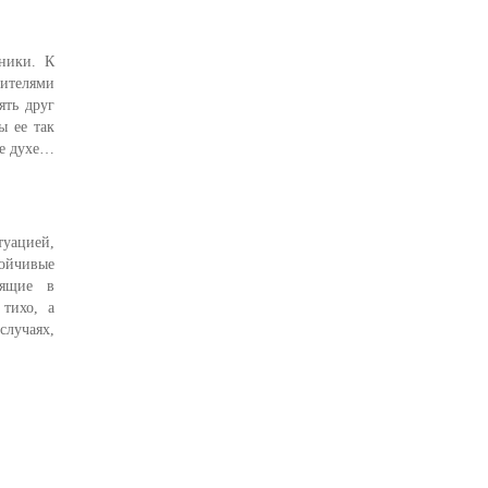
ники. К
дителями
ять друг
ы ее так
же духе…
туацией,
тойчивые
дящие в
тихо, а
случаях,