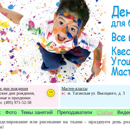
е дни рождения
Мастер-классы
ские дни рождения,
вс.
м. Таганская ул. Высоцкого, д. 3
ные и праздники.
н: (495) 971-52-58
с
Фото
Темы занятий
Преподаватели
Статьи
Видео
делирование или рисование на ткани – празднуем день ро
о!