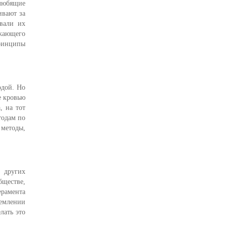
 любящие
ивают за
ывали их
ужающего
принципы
одой. Но
е кровью
, на тот
тодам по
 методы,
 других
бществе,
ерамента
емлении
лать это