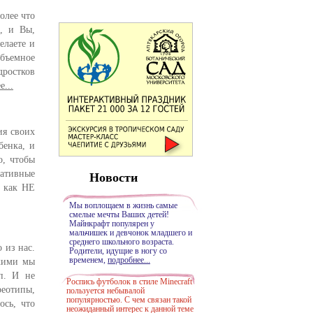
олее что
, и Вы,
елаете и
бъемное
дростков
е...
ия своих
бенка, и
о, чтобы
гативные
Новости
 как НЕ
Мы воплощаем в жизнь самые
смелые мечты Ваших детей!
Майнкрафт популярен у
мальчишек и девчонок младшего и
среднего школьного возраста.
 из нас.
Родители, идущие в ногу со
временем,
подробнее...
акими мы
 п. И не
Роспись футболок в стиле Minecraft
реотипы,
пользуется небывалой
популярностью. С чем связан такой
сь, что
неожиданный интерес к данной теме