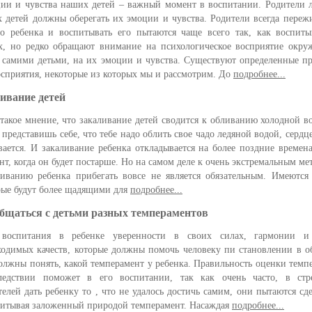
ии и чувства наших детей – важный момент в воспитании. Родители
х детей должны оберегать их эмоции и чувства. Родители всегда переж
го ребенка и воспитывать его пытаются чаще всего так, как воспит
х, но редко обращают внимание на психологическое восприятие окр
 самими детьми, на их эмоции и чувства. Существуют определенные 
осприятия, некоторые из которых мы и рассмотрим. До
подробнее...
ивание детей
 такое мнение, что закаливание детей сводится к обливанию холодной в
 представишь себе, что тебе надо облить свое чадо ледяной водой, сердц
вается. И закаливание ребенка откладывается на более поздние времена
нт, когда он будет постарше. Но на самом деле к очень экстремальным ме
ливанию ребенка прибегать вовсе не является обязательным. Имеются
рые будут более щадящими для
подробнее...
бщаться с детьми разных темпераментов
воспитания в ребенке уверенности в своих силах, гармонии и
ходимых качеств, которые должны помочь человеку пи становлении в о
олжны понять, какой темперамент у ребенка. Правильность оценки темп
ледствии поможет в его воспитании, так как очень часто, в стр
телей дать ребенку то , что не удалось достичь самим, они пытаются сде
читывая заложенный природой темперамент. Насаждая
подробнее...