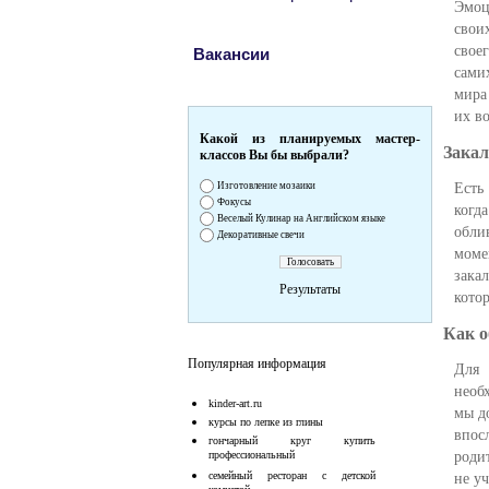
Эмоц
свои
свое
Вакансии
сами
мира
их в
Какой из планируемых мастер-
Закал
классов Вы бы выбрали?
Есть
Изготовление мозаики
Фокусы
когда
Веселый Кулинар на Английском языке
обли
Декоративные свечи
моме
зака
Результаты
кото
Как о
Популярная информация
Для 
необ
kinder-art.ru
мы д
курсы по лепке из глины
впос
гончарный круг купить
роди
профессиональный
семейный ресторан с детской
не у