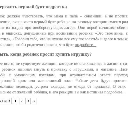
ережить первый бунт подростка
нок должен чувствовать, что мама и папа – союзники, а не против
лению, очень часто первый бунт ребенка по-разному воспринимается ро
лит их на два противоборствующих лагеря. Они порой начинают обвин
а в ошибках, допущенных при воспитании ребенка: «Это твоя вина, т
устил», «Говорил тебе, что не нужно все ему позволять!» и далее в том 
ь важно, чтобы родители поняли, что бунт
подробнее...
ыть, когда ребёнок просит купить игрушку?
ее всего, не существует женщин, которые не сталкивались в жизни с си
а ребёнок начинал тянуть к прилавку с игрушками, в магазине. Нас
ьбы с умоляющим взглядом, при отрицательном ответе перехо
ирающий крик или жалостливый плач. Робкие дети будут просить 
окойные непоседы, устроят скандал, не отходя от прилавка. В этих 
висимо от желаний ребёнка, и его реакции вы как истинная
подробнее...
 1 из 3
1
2
3
»