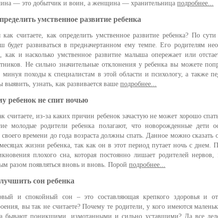
ина — это добытчик и воин, а женщина — хранительница
подробнее...
пределить умственное развитие ребенка
 как считаете, как определить умственное развитие ребенка? По сут
ш будет развиваться в предначертанном ему темпе. Его родителям не
ь, как и насколько умственное развитие малыша опережает или отстае
стников. Не сильно значительные отклонения у ребенка вы можете поп
, минуя походы к специалистам в этой области и психологу, а также пе
ы выявить, узнать, как развивается ваше
подробнее...
у ребенок не спит ночью
ак считаете, из-за каких причин ребенок зачастую не может хорошо спат
ие молодые родители ребенка полагают, что новорожденные дети о
ь своего времени до года возраста должны спать. Данное можно сказать 
 месяцах жизни ребенка, так как он в этот период путает ночь с днем. 
икновения плохого сна, которая постоянно лишает родителей нервов,
ым разом появляться вновь и вновь. Порой
подробнее...
лучшить сон ребенка
овый и спокойный сон – это составляющая крепкого здоровья и от
роения, вы так не считаете? Почему те родители, у кого имеются маленьк
да бывают поникшими, измотанными и сильно уставшими? Да все дел