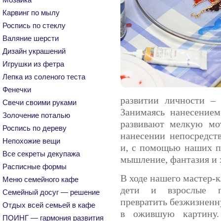
Карвинг по мылу
Роспись по стеклу
Валяние шерсти
Дизайн украшений
Игрушки из фетра
Лепка из соленого теста
Фенечки
развитии личности – 
Свечи своими руками
Занимаясь нанесением
Золочение поталью
развивают мелкую мот
Роспись по дереву
нанесении непосредст
Непохожие вещи
и, с помощью наших пр
Все секреты декупажа
мышление, фантазия и 
Расписные формы
В ходе нашего мастер-
Меню семейного кафе
дети и взрослые п
Семейный досуг — решение
превратить безжизненн
Отдых всей семьей в кафе
в ожившую картину.
ПОИНГ — гармония развития