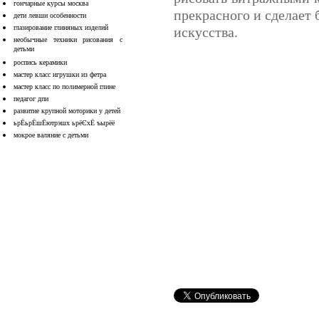
гончарные курсы москва
прекрасного и сделает
дети левши особенности
глазирование глиняных изделий
искусства.
необычные техники рисования с
детьми
роспись керамики
мастер класс игрушки из фетра
мастер класс по полимерной глине
педагог дпи
развитие крупной моторики у детей
ьрЁьрЁшЁютрэшх ьрёЄхЁ ъырёё
мокрое валяние с детьми