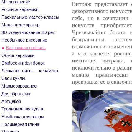
Мыловарение
Витраж представляет 
Роспись керамики
декоративного искусств
Пасхальные мастер-классы
себе, но в сочетании
искусств приобрета
Малыш-декоратор
Чрезвычайно богата 
3D моделирование 3D pen
безграничны перспе
Необычное рисование
возможности применени
Витражная роспись
а что касается роспи
Обжиг керамики
имитация витража, 
Эмбоссинг футболок
исключительно в разли
Лепка из глины — керамика
можно практически
Свои куклы
превращая ее в сказочн
Марморирование
Для взрослых
АртДекор
Традиционная кукла
Бомбочка для ванны
Полимерная глина
Мозаика