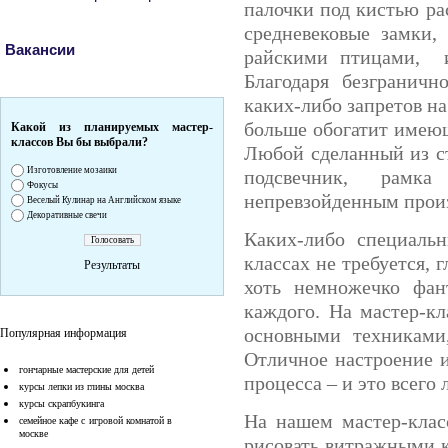
палочки под кистью ра
средневековые замки,
Вакансии
райскими птицами, и
Благодаря безграничн
каких-либо запретов н
больше обогатит имеющ
Какой из планируемых мастер-
классов Вы бы выбрали?
Любой сделанный из с
Изготовление мозаики
подсвечник, рамк
Фокусы
непревзойденным произ
Веселый Кулинар на Английском языке
Декоративные свечи
Каких-либо специаль
классах не требуется, 
Результаты
хоть немножечко фант
каждого. На мастер-кл
основными техниками
Популярная информация
Отличное настроение и
гончарные мастерские для детей
процесса – и это всего
курсы лепки из глины москва
курсы скрапбукинга
На нашем мастер-клас
семейное кафе с игровой комнатой в
москве
рисовать витражными к