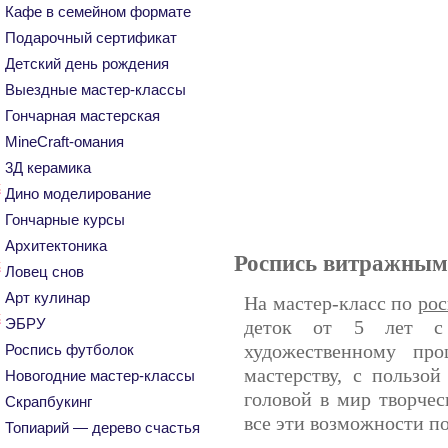
Кафе в семейном формате
Подарочный сертификат
Детский день рождения
Выездные мастер-классы
Гончарная мастерская
MineCraft-омания
3Д керамика
Дино моделирование
Гончарные курсы
Архитектоника
Роспись витражным
Ловец снов
Арт кулинар
На мастер-класс по
ро
ЭБРУ
деток от 5 лет с
художественному про
Роспись футболок
мастерству, с пользой
Новогодние мастер-классы
головой в мир творчес
Скрапбукинг
все эти возможности п
Топиарий — дерево счастья