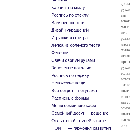
сде
Карвинг по мылу
рука
Роспись по стеклу
так
тако
Валяние шерсти
маст
Дизайн украшений
имею
Игрушки из фетра
разв
ма
Лепка из соленого теста
мыл
Фенечки
искл
Свечи своими руками
приг
рука
Золочение поталью
тол
Роспись по дереву
гото
Непохожие вещи
эко
Все секреты декупажа
пол
комп
Расписные формы
нату
Меню семейного кафе
осно
Семейный досуг — решение
подо
фант
Отдых всей семьей в кафе
собс
ПОИНГ — гармония развития