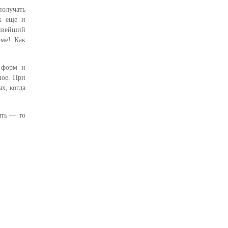
олучать
к еще и
сивейший
рме! Как
 форм и
ное. При
х, когда
ыть — то