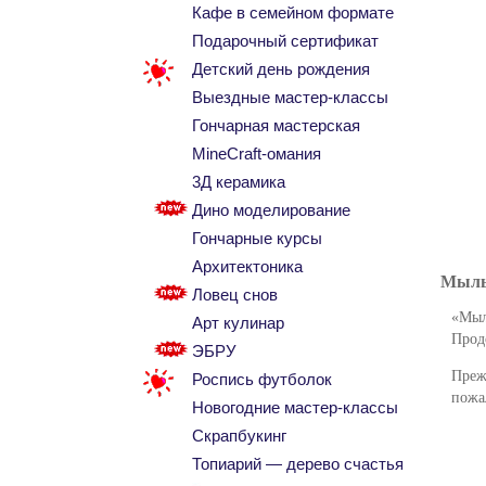
Кафе в семейном формате
Подарочный сертификат
Детский день рождения
Выездные мастер-классы
Гончарная мастерская
MineCraft-омания
3Д керамика
Дино моделирование
Гончарные курсы
Архитектоника
Мыль
Ловец снов
«Мыл
Арт кулинар
Прод
ЭБРУ
Пре
Роспись футболок
пожа
Новогодние мастер-классы
Скрапбукинг
Топиарий — дерево счастья