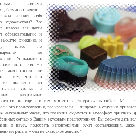
ланными своими
ми, безумно приятно –
 зачем лишать себя
го удовольствия? Все
ер классы для детей
т образовательную и
ивающую функцию, и
стер класс по
оварению – не
ючение. Уникальность
отовленного своими
ми мыла состоит не
ько в том, что оно
вится полностью из
логически чистых и
езных натуральных
онентов, но еще и в том, что его рецептура очень гибкая. Мыльна
рального происхождения, все красители — пищевые, а отдушки пригото
ве натуральных масел, что позволит окунуться в атмосферу приятных а
бранных согласно Вашим вкусовым предпочтениям. Вы сможете дать во
азии и вкусу, подобрать неповторимый букет составляющих, даже 
твенный рецепт – чем не сказочное действо?