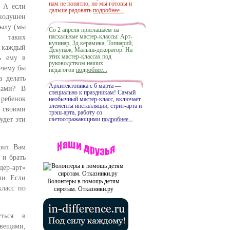
нам не понятно, но мы готовы и
. А если
дальше радовать
подробнее...
нодушен
мылу (мы
Со 2 апреля приглашаем на
пасхальные мастер-классы: Арт-
 таких
кулинар, 3д керамика, Топиарий,
и каждый
Декупаж, Малыш-декоратор. На
этих мастер-классах под
ь ему в
руководством наших
очему бы
педагогов
подробнее...
а делать
Архитектоника с 6 марта —
ками? В
специально к праздникам! Самый
 ребенок
необычный мастер-класс, включает
элементы инсталляции, стрит-арта и
своими
трэш-арта, работу со
удет эти
светоотражающими
подробнее...
рит Вам
 и брать
ер-арт»
ли. Если
Волонтеры в помощь детям
класс по
сиротам. Отказники.ру
ться в
вещами,