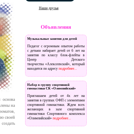
Наши друзья
Объявления
Музыкальные занятия для детей
Педагог с огромным опытом работы
с детьми набирает детей от 6 лет на
занятия по классу блок-флейты в
Центр Детского
творчества «Алексеевский», который
находится по адресу
подробнее...
Набор в группу спортивной
гимнастики СК «Олимпийский»
Приглашаем детей от 4х лет на
я основа
занятия в группах ОФП с элементами
спортивной гимнастики. Ждем всех
влены на
желающих в зале спортивной
роматов,
гимнастики Спортивного комплекса
лю своей
«Олимпийский»
подробнее...
создать