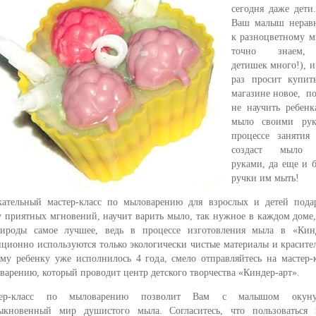
сегодня даже дети
Ваш малыш нерав
к разноцветному 
точно знаем,
детишек много!), 
раз просит купит
магазине новое, п
не научить ребенк
мыло своими ру
процессе занятия
создаст мыло 
руками, да еще и б
ручки им мыть!
кательный мастер-класс по мыловарению для взрослых и детей пода
у приятных мгновений, научит варить мыло, так нужное в каждом доме,
ироды самое лучшее, ведь в процессе изготовления мыла в «Кинд
иционно используются только экологически чистые материалы и красите
му ребенку уже исполнилось 4 года, смело отправляйтесь на мастер-
варению, который проводит центр детского творчества «Киндер-арт».
тер-класс по мыловарению позволит Вам с малышом окуну
ыкновенный мир душистого мыла.
Согласитесь, что пользоваться 