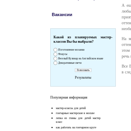
А ещ
любы
Вакансии
прия
отте
необ
Какой из планируемых мастер-
На м
классов Вы бы выбрали?
отте
этом
Изготовление мозаики
Фокусы
речь
Веселый Кулинар на Английском языке
Декоративные свечи
Все 
в сл
Результаты
Популярная информация
мастер-классы для детей
гончарные мастерские в москве
лепка из глины для детей мастер
класс
как работать на гончарном круге