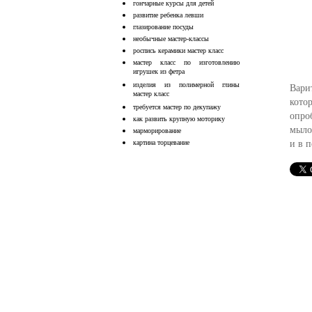
гончарные курсы для детей
развитие ребенка левши
глазирование посуды
необычные мастер-классы
роспись керамики мастер класс
мастер класс по изготовлению
игрушек из фетра
изделия из полимерной глины
Вари
мастер класс
кото
требуется мастер по декупажу
опро
как развить крупную моторику
мыло
марморирование
и в 
картина торцевание