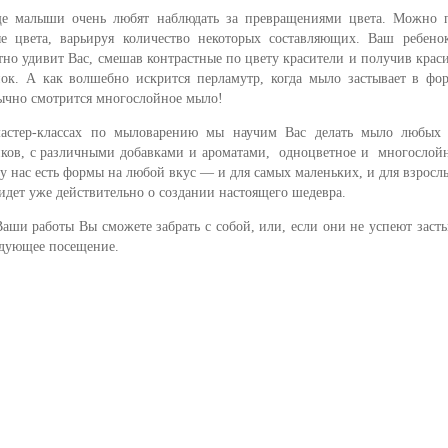
е малыши очень любят наблюдать за превращениями цвета. Можно п
е цвета, варьируя количество некоторых составляющих. Ваш ребено
тно удивит Вас, смешав контрастные по цвету красители и получив кра
нок. А как волшебно искрится перламутр, когда мыло застывает в фо
ычно смотрится многослойное мыло!
астер-классах по мыловарению мы научим Вас делать мыло любых
нков, с различными добавками и ароматами, одноцветное и многослой
 у нас есть формы на любой вкус — и для самых маленьких, и для взрослы
 идет уже действительно о создании настоящего шедевра.
Ваши работы Вы сможете забрать с собой, или, если они не успеют заст
едующее посещение.