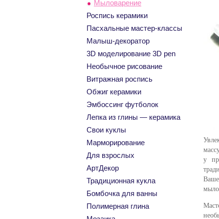
Мыловарение
Роспись керамики
Пасхальные мастер-классы
Малыш-декоратор
3D моделирование 3D pen
Необычное рисование
Витражная роспись
Обжиг керамики
Эмбоссинг футболок
Лепка из глины — керамика
Свои куклы
Увле
Марморирование
масс
Для взрослых
у пр
АртДекор
трад
Ваше
Традиционная кукла
мыло
Бомбочка для ванны
Мас
Полимерная глина
необ
Мозаика