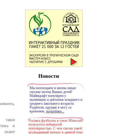
Новости
Мы воплощаем в жизнь самые
смелые мечты Ваших детей!
Майнкрафт популярен у
мальчишек и девчонок младшего и
омьтесь,
среднего школьного возраста.
Родители, идущие в ногу со
временем,
подробнее...
такое
Роспись футболок в стиле Minecraft
пользуется небывалой
етика и
популярностью. С чем связан такой
, знают
неожиданный интерес к данной теме