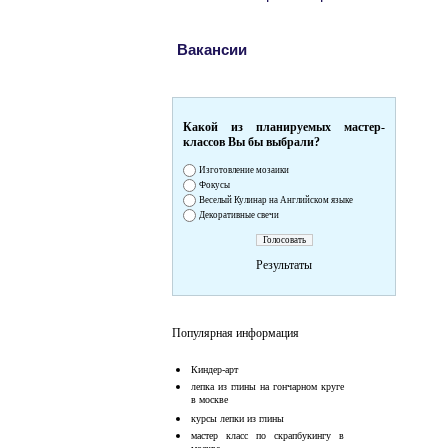
Вакансии
Какой из планируемых мастер-
классов Вы бы выбрали?
Изготовление мозаики
Фокусы
Веселый Кулинар на Английском языке
Декоративные свечи
Результаты
Популярная информация
Киндер-арт
лепка из глины на гончарном круге
в москве
курсы лепки из глины
мастер класс по скрапбукингу в