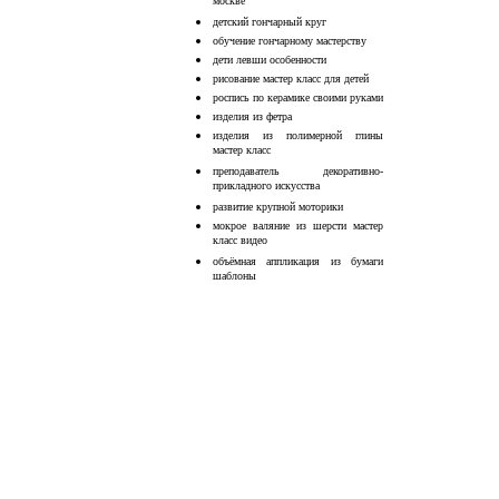
москве
детский гончарный круг
обучение гончарному мастерству
дети левши особенности
рисование мастер класс для детей
роспись по керамике своими руками
изделия из фетра
изделия из полимерной глины
мастер класс
преподаватель декоративно-
прикладного искусства
развитие крупной моторики
мокрое валяние из шерсти мастер
класс видео
объёмная аппликация из бумаги
шаблоны