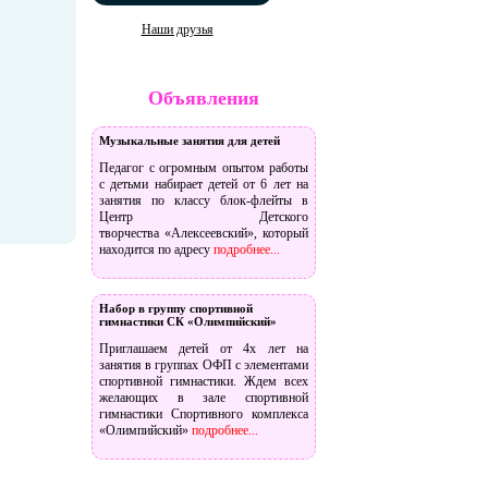
Наши друзья
Объявления
Музыкальные занятия для детей
Педагог с огромным опытом работы
с детьми набирает детей от 6 лет на
занятия по классу блок-флейты в
Центр Детского
творчества «Алексеевский», который
находится по адресу
подробнее...
Набор в группу спортивной
гимнастики СК «Олимпийский»
Приглашаем детей от 4х лет на
занятия в группах ОФП с элементами
спортивной гимнастики. Ждем всех
желающих в зале спортивной
гимнастики Спортивного комплекса
«Олимпийский»
подробнее...