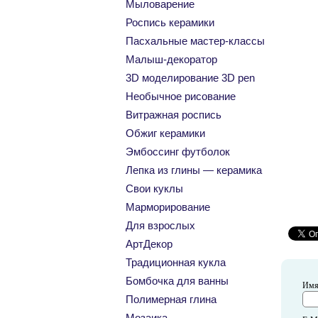
Мыловарение
Роспись керамики
Пасхальные мастер-классы
Малыш-декоратор
3D моделирование 3D pen
Необычное рисование
Витражная роспись
Обжиг керамики
Эмбоссинг футболок
Лепка из глины — керамика
Свои куклы
Марморирование
Для взрослых
АртДекор
Традиционная кукла
Бомбочка для ванны
Им
Полимерная глина
Мозаика