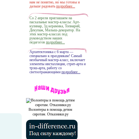
нам не понятно, но мы готовы и
дальше радовать
подробнее...
Со 2 апреля приглашаем на
пасхальные мастер-классы: Арт-
кулинар, 3д керамика, Топиарий,
Декупаж, Малыш-декоратор. На
этих мастер-классах под
руководством наших
педагогов
подробнее...
Архитектоника с 6 марта —
специально к праздникам! Самый
необычный мастер-класс, включает
элементы инсталляции, стрит-арта и
трэш-арта, работу со
светоотражающими
подробнее...
Волонтеры в помощь детям
сиротам. Отказники.ру