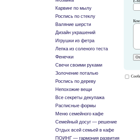
E-Ma
Карвинг по мылу
Роспись по стеклу
Ком
Валяние шерсти
Дизайн украшений
Игрушки из фетра
Лепка из соленого теста
Фенечки
Свечи своими руками
Золочение поталью
Сообщ
Роспись по дереву
Непохожие вещи
Все секреты декупажа
Расписные формы
Меню семейного кафе
Семейный досуг — решение
Отдых всей семьей в кафе
ПОИНГ — гармония развития