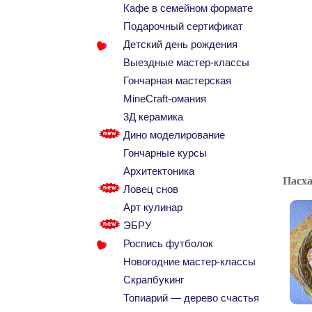
Кафе в семейном формате
Подарочный сертификат
Детский день рождения
Выездные мастер-классы
Гончарная мастерская
MineCraft-омания
3Д керамика
Дино моделирование
Гончарные курсы
Архитектоника
Пасха
Ловец снов
Арт кулинар
ЭБРУ
Роспись футболок
Новогодние мастер-классы
Скрапбукинг
Топиарий — дерево счастья