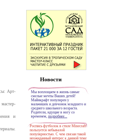
Новости
сы: Арт-
Мы воплощаем в жизнь самые
смелые мечты Ваших детей!
Майнкрафт популярен у
мастер-
мальчишек и девчонок младшего и
среднего школьного возраста.
Родители, идущие в ногу со
шения и
временем,
подробнее...
Роспись футболок в стиле Minecraft
ериалы.
пользуется небывалой
популярностью. С чем связан такой
неожиданный интерес к данной теме