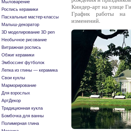
Мыловарение
Киндер-арт на улице Ги
Роспись керамики
График работы на С
Пасхальные мастер-классы
изменений.
Малыш-декоратор
3D моделирование 3D pen
Необычное рисование
Витражная роспись
Обжиг керамики
Эмбоссинг футболок
Лепка из глины — керамика
Свои куклы
Марморирование
Для взрослых
АртДекор
Традиционная кукла
Бомбочка для ванны
Полимерная глина
Мозаика