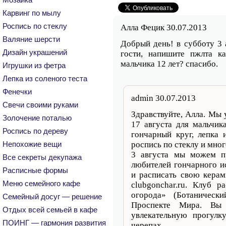
Карвинг по мылу
Роспись по стеклу
Алла Фецик 30.07.2013
Валяние шерсти
Добрый день! в субботу 3 
Дизайн украшений
гости, напишите пжлта к
мальчика 12 лет? спасибо.
Игрушки из фетра
Лепка из соленого теста
Фенечки
admin 30.07.2013
Свечи своими руками
Здравствуйте, Алла. Мы 
Золочение поталью
17 августа для мальчик
Роспись по дереву
гончарный круг, лепка 
роспись по стеклу и мног
Непохожие вещи
3 августа мы можем п
Все секреты декупажа
любителей гончарного и
Расписные формы
и расписать свою керам
Меню семейного кафе
clubgonchar.ru
. Клуб ра
огорода» (Ботаничес
Семейный досуг — решение
Проспекте Мира. Вы 
Отдых всей семьей в кафе
увлекательную прогулк
ПОИНГ — гармония развития
черепах.