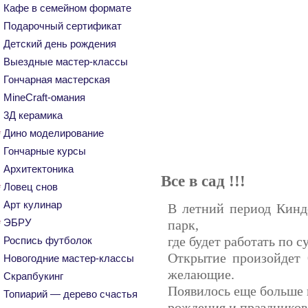
Кафе в семейном формате
Подарочный сертификат
Детский день рождения
Выездные мастер-классы
Гончарная мастерская
MineCraft-омания
3Д керамика
Дино моделирование
Гончарные курсы
Архитектоника
Все в сад !!!
Ловец снов
Арт кулинар
В летний период Кинд
ЭБРУ
парк,
где будет работать по с
Роспись футболок
Открытие произойдет 
Новогодние мастер-классы
желающие.
Скрапбукинг
Появилось еще больше 
Топиарий — дерево счастья
рождения и праздников