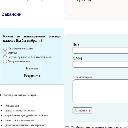
Вакансии
Какой из планируемых мастер-
классов Вы бы выбрали?
Имя
Изготовление мозаики
Фокусы
Веселый Кулинар на Английском языке
E-Mail
Декоративные свечи
Результаты
Комментарий
Популярная информация
Киндер-арт
лепка из глины в москве
скрапбукинг для детей мастер класс
кафе с детской комнатой
детский кулинарный мастер-класс
Сообщать мне о комментариях на e-mai