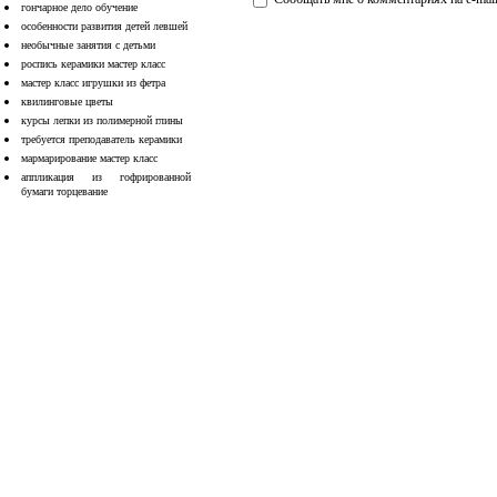
гончарное дело обучение
особенности развития детей левшей
необычные занятия с детьми
роспись керамики мастер класс
мастер класс игрушки из фетра
квилинговые цветы
курсы лепки из полимерной глины
требуется преподаватель керамики
мармарирование мастер класс
аппликация из гофрированной
бумаги торцевание