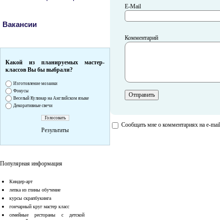
E-Mail
Вакансии
Комментарий
Какой из планируемых мастер-
классов Вы бы выбрали?
Изготовление мозаики
Фокусы
Веселый Кулинар на Английском языке
Декоративные свечи
Сообщать мне о комментариях на e-mai
Результаты
Популярная информация
Киндер-арт
лепка из глины обучение
курсы скрапбукинга
гончарный круг мастер класс
семейные рестораны с детской