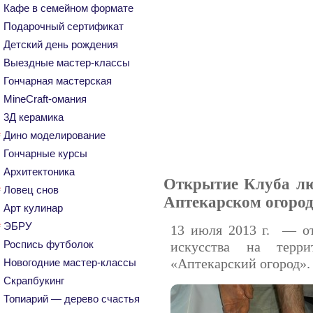
Кафе в семейном формате
Подарочный сертификат
Детский день рождения
Выездные мастер-классы
Гончарная мастерская
MineCraft-омания
3Д керамика
Дино моделирование
Гончарные курсы
Архитектоника
Открытие Клуба лю
Ловец снов
Аптекарском огород
Арт кулинар
ЭБРУ
13 июля 2013 г. — от
Роспись футболок
искусства на терр
«Аптекарский огород».
Новогодние мастер-классы
Скрапбукинг
Топиарий — дерево счастья