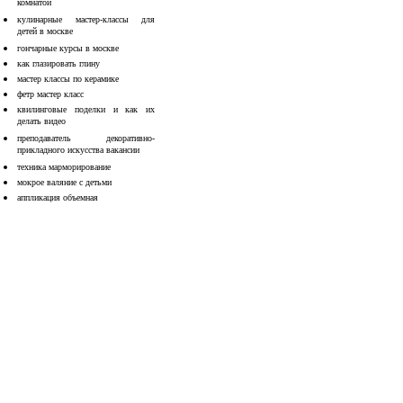
комнатой
кулинарные мастер-классы для
детей в москве
гончарные курсы в москве
как глазировать глину
мастер классы по керамике
фетр мастер класс
квилинговые поделки и как их
делать видео
преподаватель декоративно-
прикладного искусства вакансии
техника марморирование
мокрое валяние с детьми
аппликация объемная