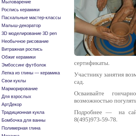
Мыловарение
Роспись керамики
Пасхальные мастер-классы
Малыш-декоратор
3D моделирование 3D pen
Необычное рисование
Витражная роспись
Обжиг керамики
сертификаты.
Эмбоссинг футболок
Лепка из глины — керамика
Участнику занятия воз
Свои куклы
сад.
Марморирование
Осваивайте гончарн
Для взрослых
возможностью погулять
АртДекор
Подробнее — на са
Традиционная кукла
8(495)973-59-78.
Бомбочка для ванны
Полимерная глина
Мозаика