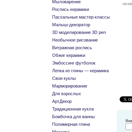
Мыловарение
онлай
Роспись керамики
Пасхальные мастер-классы
Малыш-декоратор
3D моделирование 3D pen
Необычное рисование
Витражная роспись
Обжиг керамики
Эмбоссинг футболок
Лепка из глины — керамика
Свои куклы
Марморирование
Для взрослых
АртДекор
Традиционная кукла
Бомбочка для ванны
Им
Полимерная глина
Мозаика