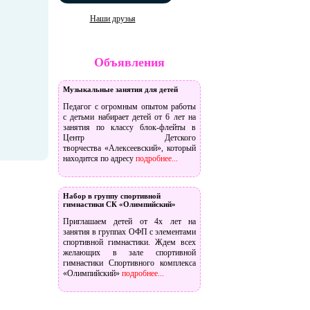
Наши друзья
Объявления
Музыкальные занятия для детей
Педагог с огромным опытом работы
с детьми набирает детей от 6 лет на
занятия по классу блок-флейты в
Центр Детского
творчества «Алексеевский», который
находится по адресу
подробнее...
Набор в группу спортивной
гимнастики СК «Олимпийский»
Приглашаем детей от 4х лет на
занятия в группах ОФП с элементами
спортивной гимнастики. Ждем всех
желающих в зале спортивной
гимнастики Спортивного комплекса
«Олимпийский»
подробнее...