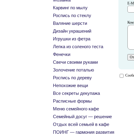
E-Ma
Карвинг по мылу
Роспись по стеклу
Ком
Валяние шерсти
Дизайн украшений
Игрушки из фетра
Лепка из соленого теста
Фенечки
Свечи своими руками
Золочение поталью
Сообщ
Роспись по дереву
Непохожие вещи
Все секреты декупажа
Расписные формы
Меню семейного кафе
Семейный досуг — решение
Отдых всей семьей в кафе
ПОИНГ — гармония развития