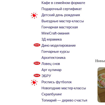
Кафе в семейном формате
Подарочный сертификат
Детский день рождения
Выездные мастер-классы
Гончарная мастерская
MineCraft-омания
3Д керамика
Дино моделирование
Гончарные курсы
Архитектоника
Новый
Ловец снов
Арт кулинар
ЭБРУ
Роспись футболок
Новогодние мастер-классы
Скрапбукинг
Топиарий — дерево счастья