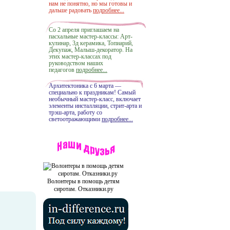
нам не понятно, но мы готовы и
дальше радовать
подробнее...
Со 2 апреля приглашаем на
пасхальные мастер-классы: Арт-
кулинар, 3д керамика, Топиарий,
Декупаж, Малыш-декоратор. На
этих мастер-классах под
руководством наших
педагогов
подробнее...
Архитектоника с 6 марта —
специально к праздникам! Самый
необычный мастер-класс, включает
элементы инсталляции, стрит-арта и
трэш-арта, работу со
светоотражающими
подробнее...
Волонтеры в помощь детям
сиротам. Отказники.ру