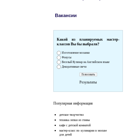
Вакансии
Какой из планируемых мастер-
классов Вы бы выбрали?
Изготовление мозаики
Фокусы
Веселый Кулинар на Английском языке
Декоративные свечи
Результаты
Популярная информация
детское творчество
техника лепки из глины
кафе с детской комнатой
мастер-класс по кулинарии в москве
для детей