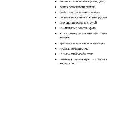
мастер классы по гончарному делу
левша особенности психики
необычное рисование с детьми
роспись по керамике своими руками
игрушки из фетра для детей
квилинговые поделки фото
курсы лепки из полимерной глины
москва
требуется преподаватель керамики
крупная моторика это
ìàðìîðèðîâàíèå ìàñòåð êëàññ
объемная аппликация из бумаги
мастер класс