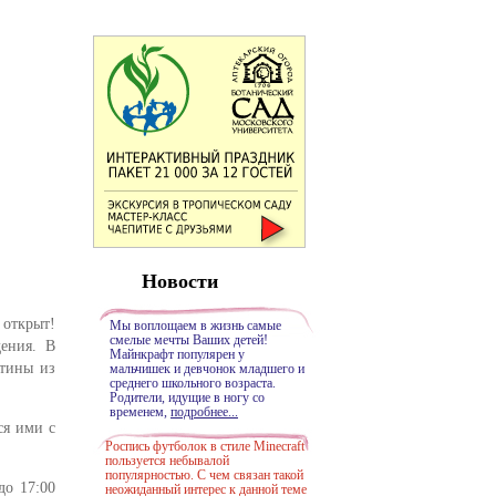
Новости
 открыт!
Мы воплощаем в жизнь самые
смелые мечты Ваших детей!
ения. В
Майнкрафт популярен у
ртины из
мальчишек и девчонок младшего и
среднего школьного возраста.
Родители, идущие в ногу со
временем,
подробнее...
ся ими с
Роспись футболок в стиле Minecraft
пользуется небывалой
популярностью. С чем связан такой
до 17:00
неожиданный интерес к данной теме