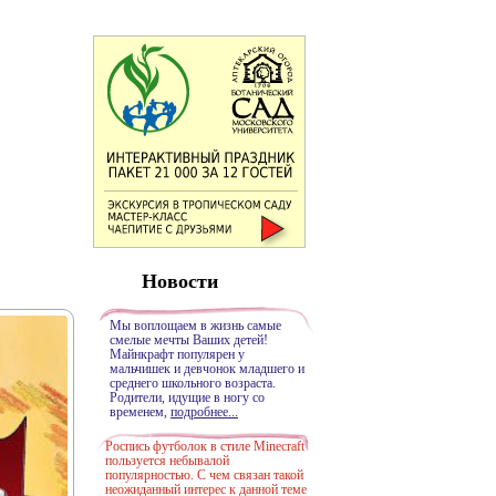
Новости
Мы воплощаем в жизнь самые
смелые мечты Ваших детей!
Майнкрафт популярен у
мальчишек и девчонок младшего и
среднего школьного возраста.
Родители, идущие в ногу со
временем,
подробнее...
Роспись футболок в стиле Minecraft
пользуется небывалой
популярностью. С чем связан такой
неожиданный интерес к данной теме