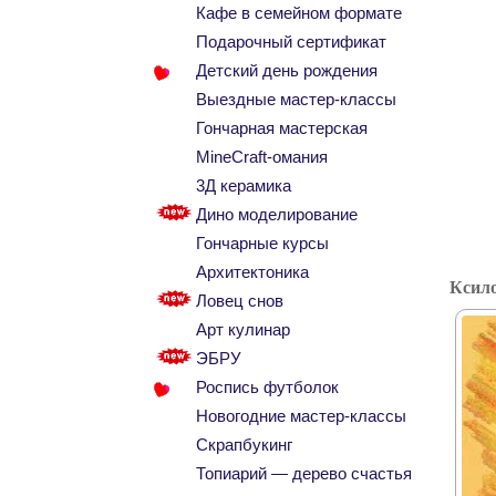
Кафе в семейном формате
Подарочный сертификат
Детский день рождения
Выездные мастер-классы
Гончарная мастерская
MineCraft-омания
3Д керамика
Дино моделирование
Гончарные курсы
Архитектоника
Ксил
Ловец снов
Арт кулинар
ЭБРУ
Роспись футболок
Новогодние мастер-классы
Скрапбукинг
Топиарий — дерево счастья