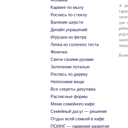
А ра
Карвинг по мылу
гарм
Роспись по стеклу
свое
Валяние шерсти
для 
реб
Дизайн украшений
родс
Игрушки из фетра
заин
Лепка из соленого теста
звук
Фенечки
Боле
Свечи своими руками
Золочение поталью
Роспись по дереву
Непохожие вещи
Все секреты декупажа
Расписные формы
Меню семейного кафе
Семейный досуг — решение
Отдых всей семьей в кафе
ПОИНГ — гармония развития