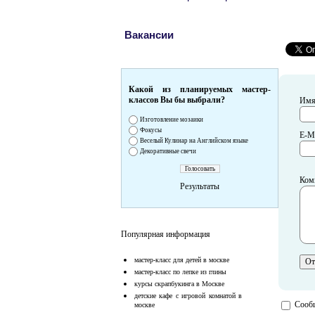
Вакансии
Какой из планируемых мастер-
классов Вы бы выбрали?
Им
Изготовление мозаики
Фокусы
E-Ma
Веселый Кулинар на Английском языке
Декоративные свечи
Ком
Результаты
Популярная информация
мастер-класс для детей в москве
мастер-класс по лепке из глины
курсы скрапбукинга в Москве
детские кафе с игровой комнатой в
Сообщ
москве