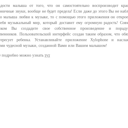
дости малыша от того, что он самостоятельно воспроизводит кра
оничные звуки, вообще не будет предела! Если даже до этого Вы не наб
го малыша любви к музыке, то с помощью этого приложения он откро
себя музыкальный мир, который доставит ему огромную радость! Сов
енком Вы создадите свое собственное произведение и порад
твенников. Пользовательский интерфейс создан таким образом, что обя
тересует ребенка. Устанавливайте приложение Xylophone и наслаж
ами чудесной музыки, созданной Вами или Вашим малышом!
е подробно можно узнать
тут