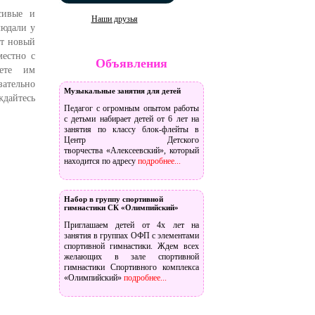
сивые и
Наши друзья
людали у
ет новый
местно с
Объявления
уете им
зательно
Музыкальные занятия для детей
дайтесь
Педагог с огромным опытом работы
с детьми набирает детей от 6 лет на
занятия по классу блок-флейты в
Центр Детского
творчества «Алексеевский», который
находится по адресу
подробнее...
Набор в группу спортивной
гимнастики СК «Олимпийский»
Приглашаем детей от 4х лет на
занятия в группах ОФП с элементами
спортивной гимнастики. Ждем всех
желающих в зале спортивной
гимнастики Спортивного комплекса
«Олимпийский»
подробнее...