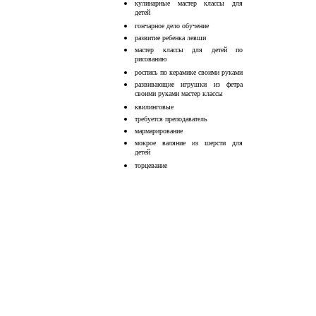
кулинарные мастер классы для
детей
гончарное дело обучение
развитие ребенка левши
мастер классы для детей по
рисованию
роспись по керамике своими руками
развивающие игрушки из фетра
своими руками мастер классы
квилинговые
требуется преподаватель
мармарирование
мокрое валяние из шерсти для
детей
торцевание