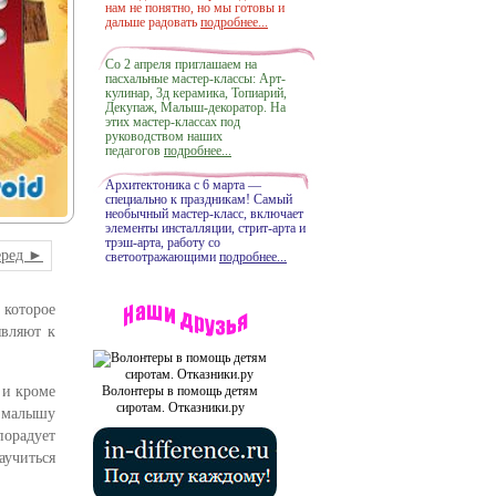
нам не понятно, но мы готовы и
дальше радовать
подробнее...
Со 2 апреля приглашаем на
пасхальные мастер-классы: Арт-
кулинар, 3д керамика, Топиарий,
Декупаж, Малыш-декоратор. На
этих мастер-классах под
руководством наших
педагогов
подробнее...
Архитектоника с 6 марта —
специально к праздникам! Самый
необычный мастер-класс, включает
элементы инсталляции, стрит-арта и
трэш-арта, работу со
еред ►
светоотражающими
подробнее...
которое
являют к
 и кроме
Волонтеры в помощь детям
сиротам. Отказники.ру
 малышу
порадует
аучиться