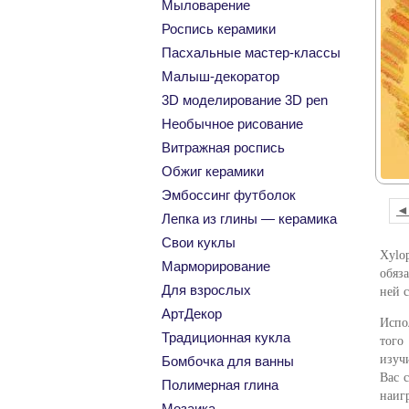
Мыловарение
Роспись керамики
Пасхальные мастер-классы
Малыш-декоратор
3D моделирование 3D pen
Необычное рисование
Витражная роспись
Обжиг керамики
Эмбоссинг футболок
◄
Лепка из глины — керамика
Свои куклы
Xylo
Марморирование
обяз
Для взрослых
ней 
АртДекор
Испо
Традиционная кукла
того
изуч
Бомбочка для ванны
Вас 
Полимерная глина
наиг
Мозаика