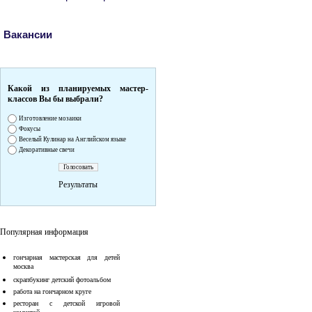
Вакансии
Какой из планируемых мастер-
классов Вы бы выбрали?
Изготовление мозаики
Фокусы
Веселый Кулинар на Английском языке
Декоративные свечи
Результаты
Популярная информация
гончарная мастерская для детей
москва
скрапбукинг детский фотоальбом
работа на гончарном круге
ресторан с детской игровой