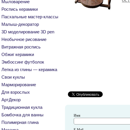
Мыловарение
Роспись керамики
Пасхальные мастер-классы
Малыш-декоратор
3D моделирование 3D pen
Необычное рисование
Витражная роспись
Обжиг керамики
Эмбоссинг футболок
Лепка из глины — керамика
Свои куклы
Марморирование
Для взрослых
АртДекор
Традиционная кукла
Бомбочка для ванны
Имя
Полимерная глина
Мозаика
E-Mail