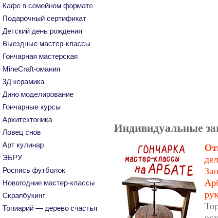
Кафе в семейном формате
Подарочный сертификат
Детский день рождения
Выездные мастер-классы
Гончарная мастерская
MineCraft-омания
3Д керамика
Дино моделирование
Гончарные курсы
Архитектоника
Индивидуальные зан
Ловец снов
Арт кулинар
От
ЭБРУ
де
За
Роспись футболок
Ар
Новогодние мастер-классы
ру
Скрапбукинг
То
Топиарий — дерево счастья
ост