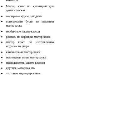
комнатой
Мастер класс по кулинарии для
детей в москве
гончарные курсы для детей
глазурование бусин из керамики
мастер класс
необычные мастер-классы
роспись по керамике мастер-класс
мастер класс по изготовлению
игрушек из фетра
квилинговые мастер класс
полимерная глина мастер класс
преподаватель мастер классов
крупная моторика это
что такое марморирование